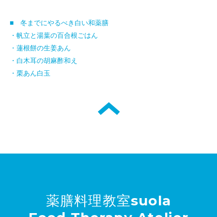
■ 冬までにやるべき白い和薬膳
・帆立と湯葉の百合根ごはん
・蓮根餅の生姜あん
・白木耳の胡麻酢和え
・栗あん白玉
薬膳料理教室suola