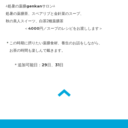
⁂処暑の薬膳genkanサロン⁂
処暑の
薬膳茶、スペアリブと金針菜のスープ、
薬膳茶
秋の美人スイーツ、
白茶2種
＜
4000円
／スープのレシピをお渡しします＞
＊
この時期に摂りたい薬膳食材、養生のお話をしながら、
お茶の時間も楽しんで戴きます。
＊追加可能日：29日、31日